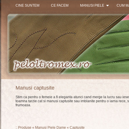
CINE SUNTEM
CE FACEM
MANUSI PIELE
CUM M
Manusi captusite
Stim ca pentru o femeie a fi eleganta atunci cand merge la lucru sau iese
toamna tarzie cat si manusi captusite sau imblanite pentru o iarna rece,
frumoasa.
::
Produse
«
Manusi Piele Dame
«
Captusite